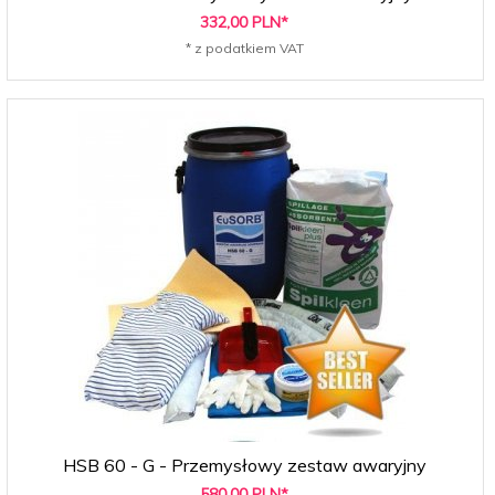
332,
00
PLN*
* z podatkiem VAT
HSB 60 - G - Przemysłowy zestaw awaryjny
580,
00
PLN*