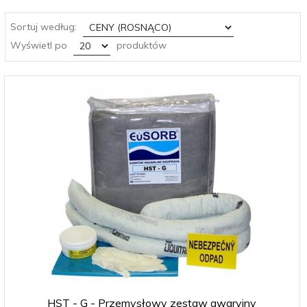
sort
Sortuj według:
pop
Wyświetl po
produktów
HST - G - Przemysłowy zestaw awaryjny