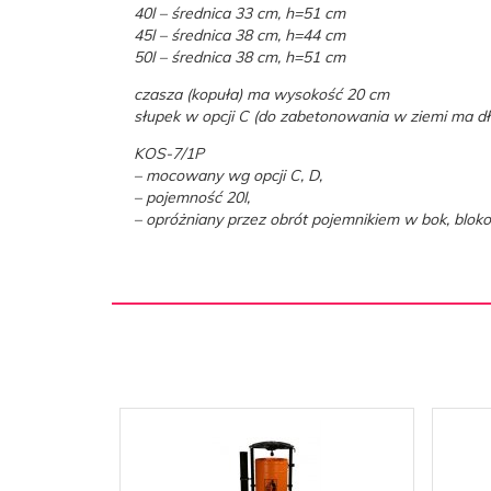
40l – średnica 33 cm, h=51 cm
45l – średnica 38 cm, h=44 cm
50l – średnica 38 cm, h=51 cm
czasza (kopuła) ma wysokość 20 cm
słupek w opcji C (do zabetonowania w ziemi ma dł
KOS-7/1P
– mocowany wg opcji C, D,
– pojemność 20l,
– opróżniany przez obrót pojemnikiem w bok, blo