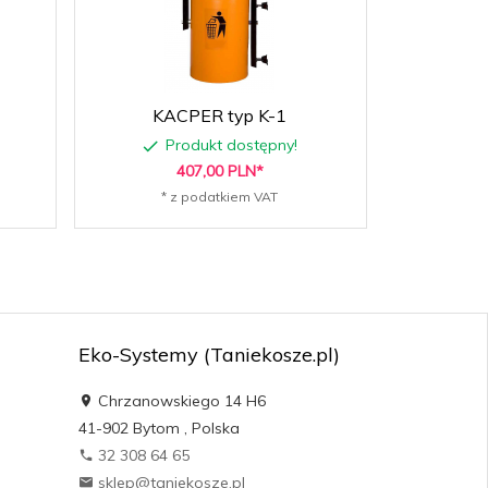
KACPER typ K-1
KAC
Produkt dostępny!
P
407,
00
PLN*
* z podatkiem VAT
* 
Eko-Systemy (Taniekosze.pl)
Chrzanowskiego 14 H6
41-902
Bytom
,
Polska
32 308 64 65
sklep@taniekosze.pl