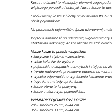
Kosze na śmieci to niezbędny element zagospodaro
większego porządku i estetyki. Nasze kosze to dos
Produkujemy kosze z blachy ocynkowanej #0,9-2,0 
obrót pojemnikiem.
Na płaszczach pojemników (poza ażurowymi) może
Wysoka odporność na uderzenia, wgniecenia czy za
efektowną dekoracją. Kosze uliczne ze stali nierd
Nasze kosze to przede wszystkim:
• klasyczne i stylowe wzornictwo,
• wiele kolorów do wyboru,
• pojemniki na słupkach, uchwytach i stojące na zi
• trwałe malowanie proszkowe odporne na warunk
• wysoka odporność na wgniecenia i zmienne waru
• trzy różne metody opróżniania,
• kosze otwarte i z pokrywą,
• kosze z ażurowym pojemnikiem.
WYMIARY POJEMNIKÓW KOSZY:
20l – średnica 25 cm, h=44 cm
35l – średnica 33 cm, h=44 cm