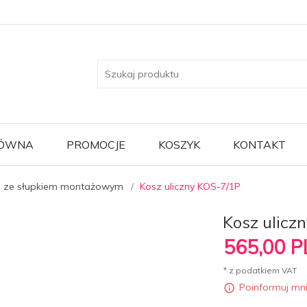
ŁÓWNA
PROMOCJE
KOSZYK
KONTAKT
e ze słupkiem montażowym
Kosz uliczny KOS-7/1P
Kosz ulicz
565,
00
P
* z podatkiem VAT
Poinformuj mn