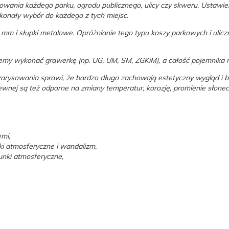
wania każdego parku, ogrodu publicznego, ulicy czy skweru. Ustawien
konały wybór do każdego z tych miejsc.
mm i słupki metalowe. Opróżnianie tego typu koszy parkowych i ulicz
my wykonać grawerkę (np. UG, UM, SM, ZGKiM), a całość pojemnika 
rysowania sprawi, że bardzo długo zachowają estetyczny wygląd i bę
zewnej są też odporne na zmiany temperatur, korozję, promienie słone
emi,
i atmosferyczne i wandalizm,
nki atmosferyczne,