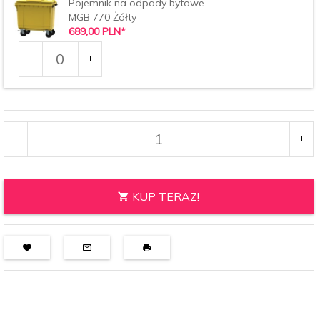
Pojemnik na odpady bytowe
MGB 770 Żółty
689,
00
PLN*
Ilość
dla
produktu
2422
KUP TERAZ!