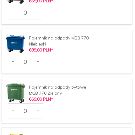
669,
00
PLN*
Ilość
dla
produktu
1512
Pojemnik na odpady MBB 770l
Niebieski
689,
00
PLN*
Ilość
dla
produktu
2014
Pojemnik na odpady bytowe
MGB 770 Zielony
669,
00
PLN*
Ilość
dla
produktu
2421