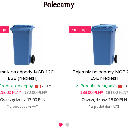
Polecamy
ocja
Promocja
emnik na odpady MGB 120l
Pojemnik na odpady MGB 
ESE (niebieski)
ESE Niebieski
Produkt dostępny!
Produkt dostępny!
25 szt.
83 
115,
00
PLN*
132,00 PLN*
169,
00
PLN*
194,00 PLN
Oszczędzasz 17.00 PLN
Oszczędzasz 25.00 PLN
* z podatkiem VAT
* z podatkiem VAT