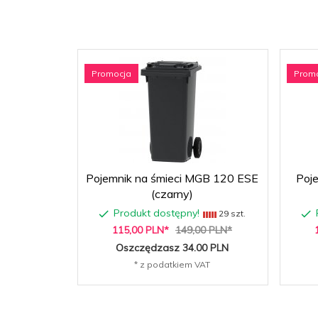
Promocja
Prom
Pojemnik na śmieci MGB 120 ESE
Poj
(czarny)
Produkt dostępny!
29 szt.
115,
00
PLN*
149,00 PLN*
Oszczędzasz 34.00 PLN
* z podatkiem VAT