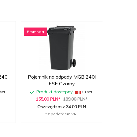
Promocja
240l
Pojemnik na odpady MGB 240l
Pojemnik
ESE Czarny
Produkt dostępny!
Produk
szt.
13 szt.
*
155,
00
PLN*
189,00 PLN*
Oszczędzasz 34.00 PLN
* 
* z podatkiem VAT