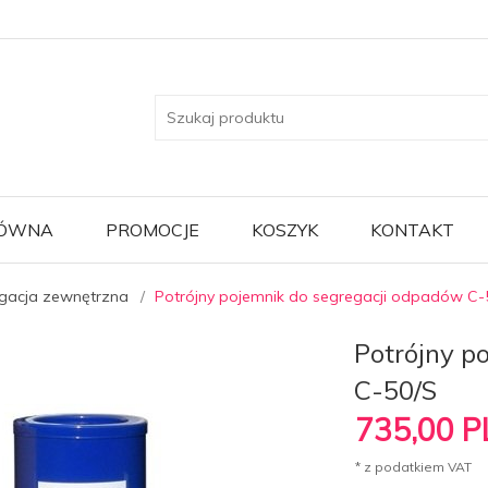
ŁÓWNA
PROMOCJE
KOSZYK
KONTAKT
gacja zewnętrzna
Potrójny pojemnik do segregacji odpadów C-
Potrójny p
C-50/S
735,
00
P
* z podatkiem VAT