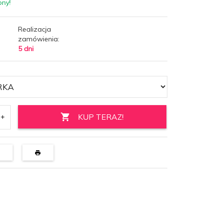
pny!
Realizacja
zamówienia:
5 dni
KUP TERAZ!