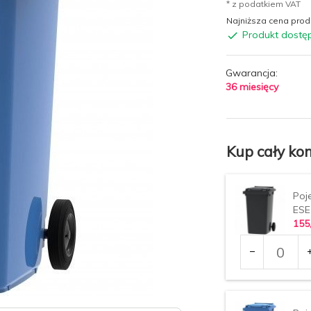
* z podatkiem VAT
Najniższa cena produ
Produkt dostę
Gwarancja:
36 miesięcy
Kup cały kom
Poj
ESE
155
Ilość
dla
produktu
1509