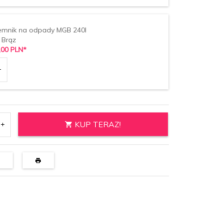
emnik na odpady MGB 240l
 Brąz
,
00
PLN*
KUP TERAZ!