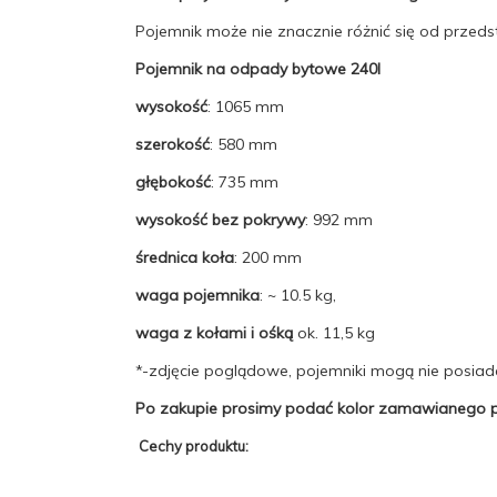
Pojemnik może nie znacznie różnić się od przed
Pojemnik na odpady bytowe 240l
wysokość
: 1065 mm
szerokość
: 580 mm
głębokość
: 735 mm
wysokość bez pokrywy
: 992 mm
średnica koła
: 200 mm
waga pojemnika
: ~ 10.5 kg,
waga z kołami i ośką
ok. 11,5 kg
*-zdjęcie poglądowe, pojemniki mogą nie posiad
Po zakupie prosimy podać kolor zamawianego p
Cechy produktu: