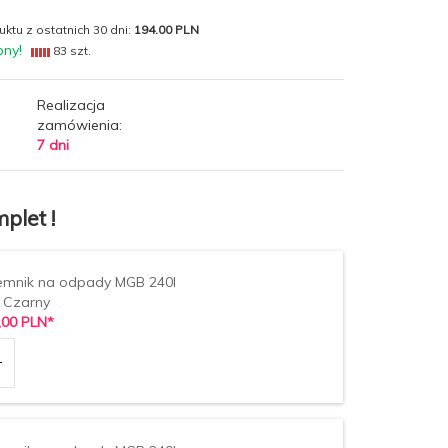
ktu z ostatnich 30 dni:
194.00 PLN
pny!
83 szt.
Realizacja
zamówienia:
7 dni
plet !
emnik na odpady MGB 240l
 Czarny
,
00
PLN*