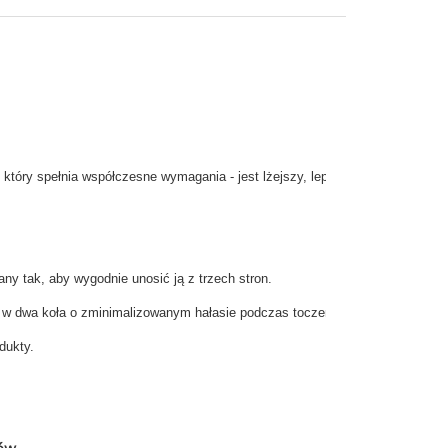
który spełnia współczesne wymagania - jest lżejszy, lepszy i trwalszy.
 tak, aby wygodnie unosić ją z trzech stron.
w dwa koła o zminimalizowanym hałasie podczas toczenia. Taniekosze.pl
dukty.
ków