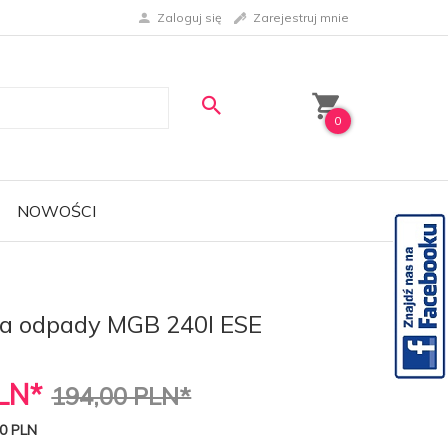
Zaloguj się
Zarejestruj mnie
0
NOWOŚCI
na odpady MGB 240l ESE
LN*
194,00 PLN*
0 PLN