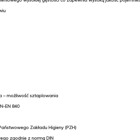
wiu
a – możliwość sztaplowania
PN-EN 840
t Państwowego Zakładu Higieny (PZH)
wego zgodnie z normą DIN