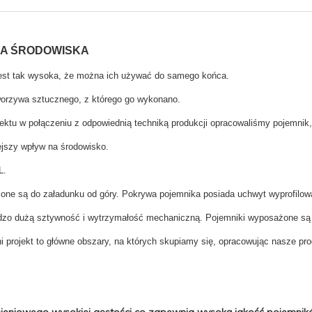
LA ŚRODOWISKA
 jest tak wysoka, że można ich używać do samego końca.
tworzywa sztucznego, z którego go wykonano.
jektu w połączeniu z odpowiednią techniką produkcji opracowaliśmy pojemnik, 
ejszy wpływ na środowisko.
L.
e są do załadunku od góry. Pokrywa pojemnika posiada uchwyt wyprofilowany
rdzo dużą sztywność i wytrzymałość mechaniczną. Pojemniki wyposażone są 
 projekt to główne obszary, na których skupiamy się, opracowując nasze pro
nieniowego wysokiej gęstości co zapewnia wysoką jakość pojemni