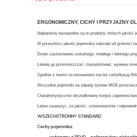
ERGONOMICZNY, CICHY I PRZYJAZNY D
Najbardziej niezawodne są te produkty, których jakość
W przeszłości jakość pojemnika zależała od grubości 
Dzięki zastosowaniu unikalnego, trwałego i lekkiego pro
Łatwiej go przemieszczać i transportować, wywiera mni
Zgodnie z twoimi oczekiwaniami ma też certyfikację RA
Wszystkie pojemniki na odpady bytowe MGB przeznaczon
Charakterystycznie ukształtowany korpus zapewnia ba
Łatwo zauważyć, że jakość, zrównoważenie i odpowiedni
WSZECHSTRONNY STANDARD
Cechy pojemnika:
·
wykonany z PEHD – polipropylenu niskociś