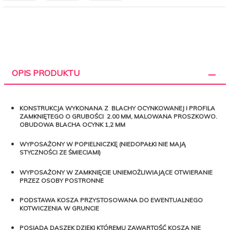
OPIS PRODUKTU
KONSTRUKCJA WYKONANA Z BLACHY OCYNKOWANEJ I PROFILA
ZAMKNIĘTEGO O GRUBOŚCI 2.00 MM, MALOWANA PROSZKOWO.
OBUDOWA BLACHA OCYNK 1,2 MM
WYPOSAŻONY W POPIELNICZKĘ (NIEDOPAŁKI NIE MAJĄ
STYCZNOŚCI ZE ŚMIECIAMI)
WYPOSAŻONY W ZAMKNIĘCIE UNIEMOŻLIWIAJĄCE OTWIERANIE
PRZEZ OSOBY POSTRONNE
PODSTAWA KOSZA PRZYSTOSOWANA DO EWENTUALNEGO
KOTWICZENIA W GRUNCIE
POSIADA DASZEK DZIĘKI KTÓREMU ZAWARTOŚĆ KOSZA NIE